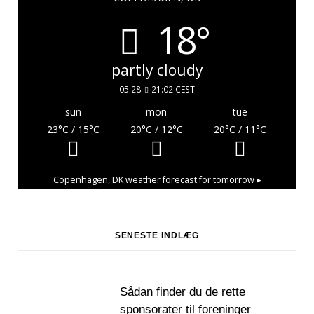
18°
partly cloudy
05:28
21:02 CEST
sun
mon
tue
23
°C
/ 15
°C
20
°C
/ 12
°C
20
°C
/ 11
°C
Copenhagen, DK
weather forecast for tomorrow ▸
SENESTE INDLÆG
Sådan finder du de rette
sponsorater til foreninger