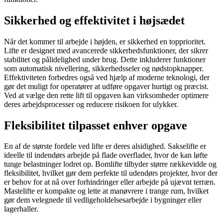
Sikkerhed og effektivitet i højsædet
Når det kommer til arbejde i højden, er sikkerhed en topprioritet.
Lifte er designet med avancerede sikkerhedsfunktioner, der sikrer
stabilitet og pålidelighed under brug. Dette inkluderer funktioner
som automatisk nivellering, sikkerhedsseler og nødstopknapper.
Effektiviteten forbedres også ved hjælp af moderne teknologi, der
gør det muligt for operatører at udføre opgaver hurtigt og præcist.
Ved at vælge den rette lift til opgaven kan virksomheder optimere
deres arbejdsprocesser og reducere risikoen for ulykker.
Fleksibilitet tilpasset enhver opgave
En af de største fordele ved lifte er deres alsidighed. Sakselifte er
ideelle til indendørs arbejde på flade overflader, hvor de kan løfte
tunge belastninger lodret op. Bomlifte tilbyder større rækkevidde og
fleksibilitet, hvilket gør dem perfekte til udendørs projekter, hvor der
er behov for at nå over forhindringer eller arbejde på ujævnt terræn.
Mastelifte er kompakte og lette at manøvrere i trange rum, hvilket
gør dem velegnede til vedligeholdelsesarbejde i bygninger eller
lagerhaller.