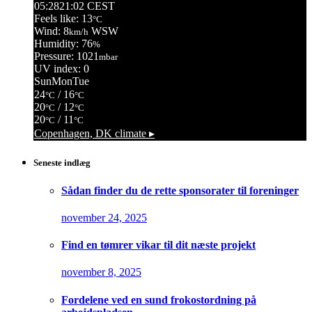
05:28
21:02 CEST
Feels like: 13
°C
Wind: 8
WSW
km/h
Humidity: 76
%
Pressure: 1021
mbar
UV index: 0
Sun
Mon
Tue
24
/ 16
°C
°C
20
/ 12
°C
°C
20
/ 11
°C
°C
Copenhagen, DK
climate ▸
Seneste indlæg
Sådan finder du de rette sponsorater til foreninger
november 24, 2025
Find en tømrer vikar til dit næste projekt
november 8, 2025
Fordelene ved en sund frokostordning på