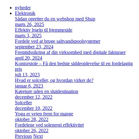
nyheder
Elektronik
Sådan opretter du en webshop med Shup
marts 26, 2025
Effektiv hjælp til hjemmeside
marts 3, 2025
Fordele ved at bruge saltvandspoolsystemer
september 23, 2024
Fremtidssikring af din virksomhed med digitale fakturaer
april 20, 2024
Kontorstole – Få den bedste siddeoplevelse til en fordelagtig
pris
juli 13, 2023
Hvad er solceller, og hvordan virker de?
januar 6, 2023
Køreture uden en slutdestination
december 12, 2022
Solceller
december 10, 2022
Yoga er vejen frem for mange
oktober 28, 2022
Fordelene ved solenergi effektivitet
oktober 26, 2022
Previous
Next