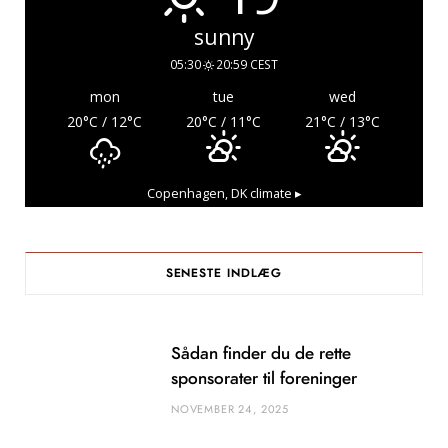
sunny
05:30
20:59 CEST
mon
tue
wed
20
°C
/ 12
°C
20
°C
/ 11
°C
21
°C
/ 13
°C
Copenhagen, DK
climate ▸
SENESTE INDLÆG
Sådan finder du de rette
sponsorater til foreninger
NOVEMBER 24, 2025