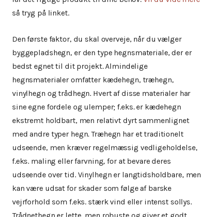
så tryg på linket.
Den første faktor, du skal overveje, når du vælger
byggepladshegn, er den type hegnsmateriale, der er
bedst egnet til dit projekt. Almindelige
hegnsmaterialer omfatter kædehegn, træhegn,
vinylhegn og trådhegn. Hvert af disse materialer har
sine egne fordele og ulemper; f.eks. er kædehegn
ekstremt holdbart, men relativt dyrt sammenlignet
med andre typer hegn. Træhegn har et traditionelt
udseende, men kræver regelmæssig vedligeholdelse,
f.eks. maling eller farvning, for at bevare deres
udseende over tid. Vinylhegn er langtidsholdbare, men
kan være udsat for skader som følge af barske
vejrforhold som f.eks. stærk vind eller intenst sollys.
Trådnethegn er lette, men robuste og giver et godt