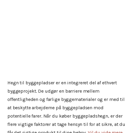
Hegn til byggepladser er en integreret del af ethvert
byggeprojekt. De udgør en barriere mellem
offentligheden og farlige byggematerialer og er med til
at beskytte arbejderne på byggepladsen mod
potentielle farer. Når du køber byggepladshegn, er der
flere vigtige faktorer at tage hensyn til for at sikre, at du
får det rigtige produkt til dine behov.
Vil du vide mere