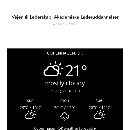
Vejen til Lederskab: Akademiske Lederuddannelser
APRIL 26, 2024
COPENHAGEN, DK
21°
mostly cloudy
05:28
21:02 CEST
sun
mon
tue
23
°C
/ 15
°C
20
°C
/ 12
°C
20
°C
/ 11
°C
Copenhagen, DK
weather forecast ▸