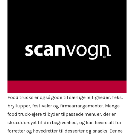
Food trucks er også gode til særlige lejligheder, f.eks.
bryllupper, festivaler og firmaarrangementer. Mange
food truck-ejere tilbyder tilpassede menuer, der er
skræddersyet til din begivenhed, og kan levere alt fra
forretter og hovedretter til desserter og snacks. Denne