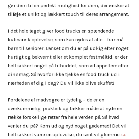
gør dem til en perfekt mulighed for dem, der ønsker at
tilføje et unikt og lækkert touch til deres arrangement.
I det hele taget giver food trucks en spændende
kulinarisk oplevelse, som kan nydes af alle – fra små
børn til seniorer. Uanset om du er på udkig efter noget
hurtigt og bekvemt eller et komplet festmåltid, er der
helt sikkert noget på tilbuddet, som vil appellere efter
din smag. Så hvorfor ikke tjekke en food truck ud i
nærheden af dig i dag? Du vil ikke blive skuffet!
Fordelene af madvogne er tydelig – de er en
overkommelig, praktisk og lækker måde at nyde en
række forskellige retter fra hele verden på. Så hvad
venter du på? Kom ud og nyd noget gademad! Det vil
helt sikkert være en oplevelse, du sent vil glemme.
se