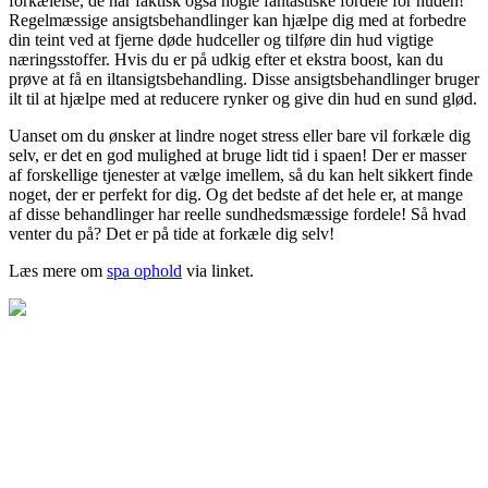
forkælelse, de har faktisk også nogle fantastiske fordele for huden!
Regelmæssige ansigtsbehandlinger kan hjælpe dig med at forbedre
din teint ved at fjerne døde hudceller og tilføre din hud vigtige
næringsstoffer. Hvis du er på udkig efter et ekstra boost, kan du
prøve at få en iltansigtsbehandling. Disse ansigtsbehandlinger bruger
ilt til at hjælpe med at reducere rynker og give din hud en sund glød.
Uanset om du ønsker at lindre noget stress eller bare vil forkæle dig
selv, er det en god mulighed at bruge lidt tid i spaen! Der er masser
af forskellige tjenester at vælge imellem, så du kan helt sikkert finde
noget, der er perfekt for dig. Og det bedste af det hele er, at mange
af disse behandlinger har reelle sundhedsmæssige fordele! Så hvad
venter du på? Det er på tide at forkæle dig selv!
Læs mere om
spa ophold
via linket.