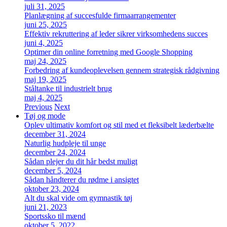
juli 31, 2025
Planlægning af succesfulde firmaarrangementer
juni 25, 2025
Effektiv rekruttering af leder sikrer virksomhedens succes
juni 4, 2025
Optimer din online forretning med Google Shopping
maj 24, 2025
Forbedring af kundeoplevelsen gennem strategisk rådgivning
maj 19, 2025
Ståltanke til industrielt brug
maj 4, 2025
Previous
Next
Tøj og mode
Oplev ultimativ komfort og stil med et fleksibelt læderbælte
december 31, 2024
Naturlig hudpleje til unge
december 24, 2024
Sådan plejer du dit hår bedst muligt
december 5, 2024
Sådan håndterer du rødme i ansigtet
oktober 23, 2024
Alt du skal vide om gymnastik tøj
juni 21, 2023
Sportssko til mænd
oktober 5, 2022