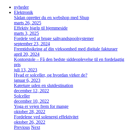
nyheder
Elektronik
Sådan opretter du en webshop med Shup
marts 26, 2025
Effektiv hjælp til hjemmeside
marts 3, 2025
Fordele ved at bruge saltvandspoolsystemer
september 23, 2024
Fremtidssikring af din virksomhed med digitale fakturaer
april 20, 2024
Kontorstole – Få den bedste siddeoplevelse til en fordelagtig
pris
juli 13, 2023
Hvad er solceller, og hvordan virker de?
januar 6, 2023
Køreture uden en slutdestination
december 12, 2022
Solceller
december 10, 2022
Yoga er vejen frem for mange
oktober 28, 2022
Fordelene ved solenergi effektivitet
oktober 26, 2022
Previous
Next