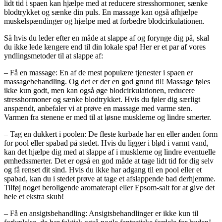
lidt tid i spaen kan hjælpe med at reducere stresshormoner, sænke
blodtrykket og sænke din puls. En massage kan også afhjælpe
muskelspændinger og hjælpe med at forbedre blodcirkulationen.
Så hvis du leder efter en måde at slappe af og forynge dig på, skal
du ikke lede længere end til din lokale spa! Her er et par af vores
yndlingsmetoder til at slappe af:
– Få en massage: En af de mest populære tjenester i spaen er
massagebehandling. Og det er der en god grund til! Massage føles
ikke kun godt, men kan også øge blodcirkulationen, reducere
stresshormoner og sænke blodtrykket. Hvis du føler dig særligt
anspændt, anbefaler vi at prøve en massage med varme sten.
Varmen fra stenene er med til at løsne musklerne og lindre smerter.
– Tag en dukkert i poolen: De fleste kurbade har en eller anden form
for pool eller spabad på stedet. Hvis du ligger i blød i varmt vand,
kan det hjælpe dig med at slappe af i musklerne og lindre eventuelle
ømhedssmerter. Det er også en god måde at tage lidt tid for dig selv
og få renset dit sind. Hvis du ikke har adgang til en pool eller et
spabad, kan du i stedet prøve at tage et afslappende bad derhjemme.
Tilføj noget beroligende aromaterapi eller Epsom-salt for at give det
hele et ekstra skub!
– Få en ansigtsbehandling: Ansigtsbehandlinger er ikke kun til