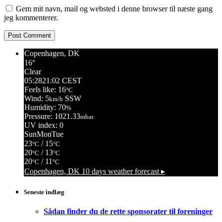
Gem mit navn, mail og websted i denne browser til næste gang
jeg kommenterer.
Copenhagen, DK
16°
Clear
05:28
21:02 CEST
Feels like: 16
°C
Wind: 5
SSW
km/h
Humidity: 70
%
Pressure: 1021.33
mbar
UV index: 0
Sun
Mon
Tue
23
/ 15
°C
°C
20
/ 13
°C
°C
20
/ 11
°C
°C
Copenhagen, DK
10 days weather forecast ▸
Seneste indlæg
Sådan finder du de rette sponsorater til foreninger