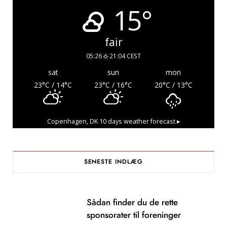
15°
fair
05:26
21:04 CEST
sat
sun
mon
23
°C
/ 14
°C
23
°C
/ 16
°C
20
°C
/ 13
°C
Copenhagen, DK
10 days weather forecast ▸
SENESTE INDLÆG
Sådan finder du de rette
sponsorater til foreninger