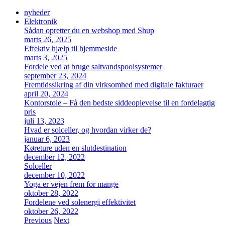
nyheder
Elektronik
Sådan opretter du en webshop med Shup
marts 26, 2025
Effektiv hjælp til hjemmeside
marts 3, 2025
Fordele ved at bruge saltvandspoolsystemer
september 23, 2024
Fremtidssikring af din virksomhed med digitale fakturaer
april 20, 2024
Kontorstole – Få den bedste siddeoplevelse til en fordelagtig
pris
juli 13, 2023
Hvad er solceller, og hvordan virker de?
januar 6, 2023
Køreture uden en slutdestination
december 12, 2022
Solceller
december 10, 2022
Yoga er vejen frem for mange
oktober 28, 2022
Fordelene ved solenergi effektivitet
oktober 26, 2022
Previous
Next