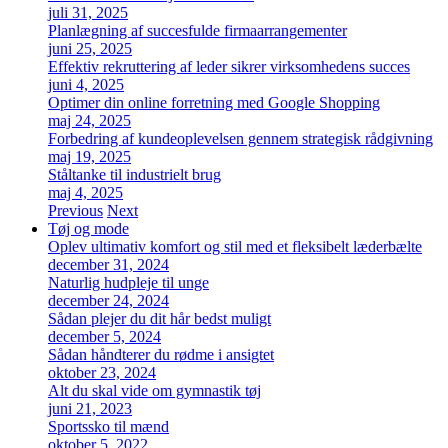
juli 31, 2025
Planlægning af succesfulde firmaarrangementer
juni 25, 2025
Effektiv rekruttering af leder sikrer virksomhedens succes
juni 4, 2025
Optimer din online forretning med Google Shopping
maj 24, 2025
Forbedring af kundeoplevelsen gennem strategisk rådgivning
maj 19, 2025
Ståltanke til industrielt brug
maj 4, 2025
Previous
Next
Tøj og mode
Oplev ultimativ komfort og stil med et fleksibelt læderbælte
december 31, 2024
Naturlig hudpleje til unge
december 24, 2024
Sådan plejer du dit hår bedst muligt
december 5, 2024
Sådan håndterer du rødme i ansigtet
oktober 23, 2024
Alt du skal vide om gymnastik tøj
juni 21, 2023
Sportssko til mænd
oktober 5, 2022