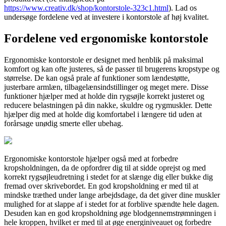
https://www.creativ.dk/shop/kontorstole-323c1.html
). Lad os
undersøge fordelene ved at investere i kontorstole af høj kvalitet.
Fordelene ved ergonomiske kontorstole
Ergonomiske kontorstole er designet med henblik på maksimal
komfort og kan ofte justeres, så de passer til brugerens kropstype og
størrelse. De kan også prale af funktioner som lændestøtte,
justerbare armlæn, tilbagelænsindstillinger og meget mere. Disse
funktioner hjælper med at holde din rygsøjle korrekt justeret og
reducere belastningen på din nakke, skuldre og rygmuskler. Dette
hjælper dig med at holde dig komfortabel i længere tid uden at
forårsage unødig smerte eller ubehag.
Ergonomiske kontorstole hjælper også med at forbedre
kropsholdningen, da de opfordrer dig til at sidde oprejst og med
korrekt rygsøjleudretning i stedet for at slænge dig eller bukke dig
fremad over skrivebordet. En god kropsholdning er med til at
mindske træthed under lange arbejdsdage, da det giver dine muskler
mulighed for at slappe af i stedet for at forblive spændte hele dagen.
Desuden kan en god kropsholdning øge blodgennemstrømningen i
hele kroppen, hvilket er med til at øge energiniveauet og forbedre