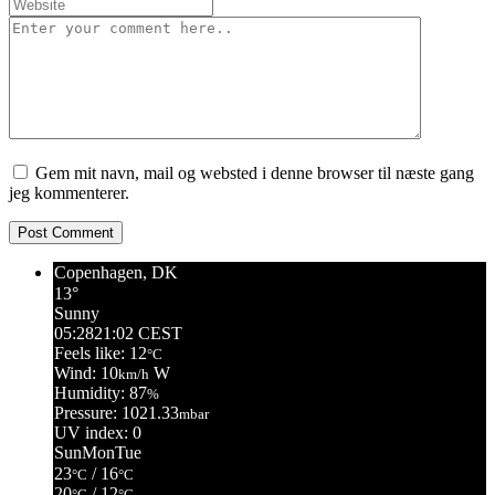
Gem mit navn, mail og websted i denne browser til næste gang
jeg kommenterer.
Copenhagen, DK
13°
Sunny
05:28
21:02 CEST
Feels like: 12
°C
Wind: 10
W
km/h
Humidity: 87
%
Pressure: 1021.33
mbar
UV index: 0
Sun
Mon
Tue
23
/ 16
°C
°C
20
/ 12
°C
°C