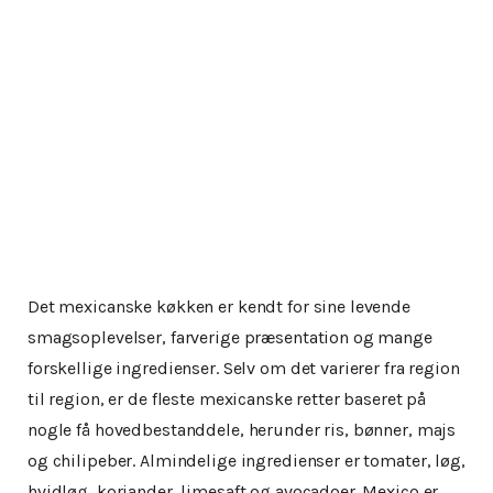
Det mexicanske køkken er kendt for sine levende
smagsoplevelser, farverige præsentation og mange
forskellige ingredienser. Selv om det varierer fra region
til region, er de fleste mexicanske retter baseret på
nogle få hovedbestanddele, herunder ris, bønner, majs
og chilipeber. Almindelige ingredienser er tomater, løg,
hvidløg, koriander, limesaft og avocadoer. Mexico er