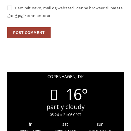
Gem mit navn, mail og websted i denne browser til næste
gang jeg kommenterer.
COPENHAGEN, DK
16°
partly cloudy
05:24
21:06 CEST
fri
sat
sun