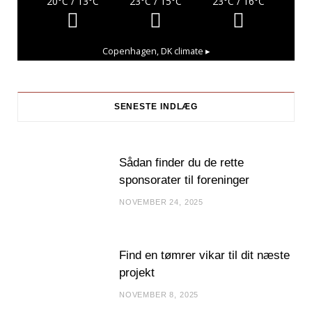
20
°C
/ 13
°C
23
°C
/ 15
°C
23
°C
/ 16
°C
Copenhagen, DK
climate ▸
SENESTE INDLÆG
Sådan finder du de rette
sponsorater til foreninger
NOVEMBER 24, 2025
Find en tømrer vikar til dit næste
projekt
NOVEMBER 8, 2025